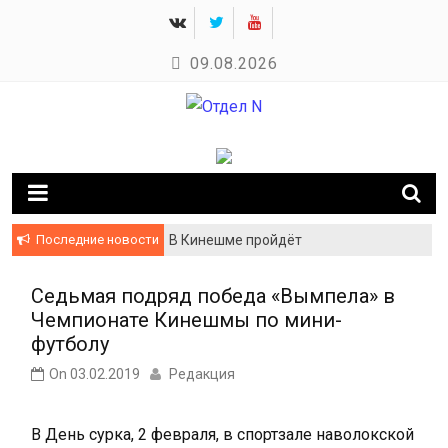
Skip
to
09.08.2026
content
Новости Кинешмы и Ивановской области
Отдел N
Последние новости
В Кинешме пройдёт
гастрономический фестиваль
«Своё родное»
Седьмая подряд победа «Вымпела» в
Чемпионате Кинешмы по мини-
футболу
On
03.02.2019
Редакция
В День сурка, 2 февраля, в спортзале наволокской