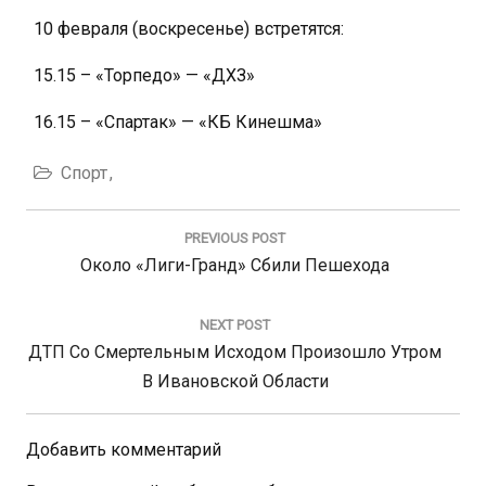
10 февраля (воскресенье) встретятся:
15.15 – «Торпедо» — «ДХЗ»
16.15 – «Спартак» — «КБ Кинешма»
Спорт
Навигация
по
PREVIOUS POST
записям
Previous
Около «Лиги-Гранд» Сбили Пешехода
Post:
NEXT POST
Next
ДТП Со Смертельным Исходом Произошло Утром
Post:
В Ивановской Области
Добавить комментарий