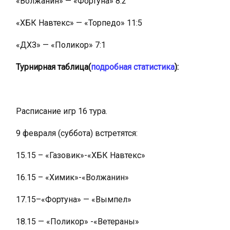
«Волжанин» — «Фортуна» 8:2
«ХБК Навтекс» — «Торпедо» 11:5
«ДХЗ» — «Поликор» 7:1
Турнирная таблица(
подробная статистика
):
Расписание игр 16 тура.
9 февраля (суббота) встретятся:
15.15 – «Газовик»-«ХБК Навтекс»
16.15 – «Химик»-«Волжанин»
17.15–«Фортуна» — «Вымпел»
18.15 — «Поликор» -«Ветераны»