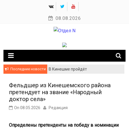
Skip
to
08.08.2026
content
Новости Кинешмы и Ивановской области
Отдел N
Последние новости
В Кинешме пройдёт
гастрономический фестиваль
«Своё родное»
Фельдшер из Кинешемского района
претендует на звание «Народный
доктор села»
On
08.05.2026
Редакция
Определены претенденты на победу в номинации