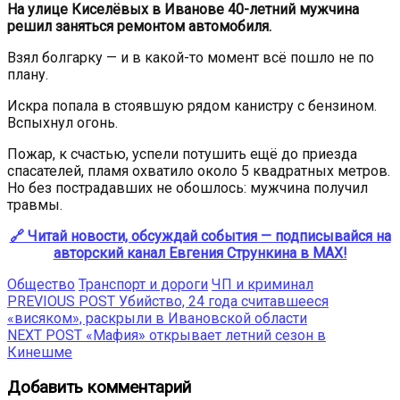
На улице Киселёвых в Иванове 40-летний мужчина
решил заняться ремонтом автомобиля.
Взял болгарку — и в какой-то момент всё пошло не по
плану.
Искра попала в стоявшую рядом канистру с бензином.
Вспыхнул огонь.
Пожар, к счастью, успели потушить ещё до приезда
спасателей, пламя охватило около 5 квадратных метров.
Но без пострадавших не обошлось: мужчина получил
травмы.
🔗 Читай новости, обсуждай события — подписывайся на
авторский канал Евгения Стрункина в MAX!
Общество
Транспорт и дороги
ЧП и криминал
Навигация
Previous
PREVIOUS POST
Убийство, 24 года считавшееся
post:
«висяком», раскрыли в Ивановской области
по
Next
NEXT POST
«Мафия» открывает летний сезон в
записям
post:
Кинешме
Добавить комментарий