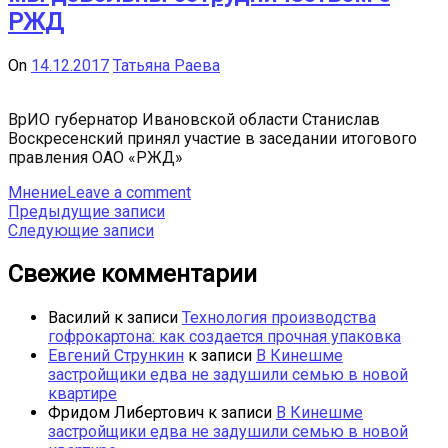
РЖД
On
14.12.2017
Татьяна Раева
ВрИО губернатор Ивановской области Станислав
Воскресенский принял участие в заседании итогового
правления ОАО «РЖД»
Мнение
Leave a comment
Навигация
Предыдущие записи
Следующие записи
по
записям
Свежие комментарии
Василий
к записи
Технология производства
гофрокартона: как создается прочная упаковка
Евгений Стрункин
к записи
В Кинешме
застройщики едва не задушили семью в новой
квартире
Фридом Либертович
к записи
В Кинешме
застройщики едва не задушили семью в новой