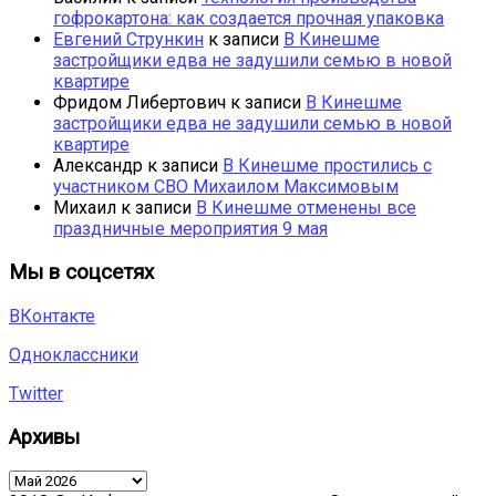
гофрокартона: как создается прочная упаковка
Евгений Стрункин
к записи
В Кинешме
застройщики едва не задушили семью в новой
квартире
Фридом Либертович
к записи
В Кинешме
застройщики едва не задушили семью в новой
квартире
Александр
к записи
В Кинешме простились с
участником СВО Михаилом Максимовым
Михаил
к записи
В Кинешме отменены все
праздничные мероприятия 9 мая
Мы в соцсетях
ВКонтакте
Одноклассники
Twitter
Архивы
Архивы