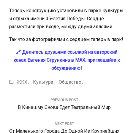
Теперь конструкцию установили в парке культуры
и отдыха имени 35-летия Победы. Сердце
разместили при входе, между двумя аллеями.
Так что за фотографиями с сердцем теперь в парк!
🔗 Делитесь друзьями ссылкой на авторский
канал Евгения Стрункина в MAX, приглашайте к
обсуждению!
ЖКХ
Культура
Общество
Навигация
по
PREVIOUS POST
записям
Previous
В Кинешму Снова Едет Театральный Мир
Post:
NEXT POST
Next
От Маленького Города До Одной Из Крупнейших