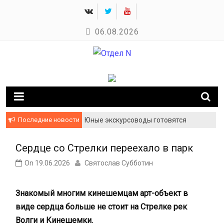
Skip
to
06.08.2026
content
Новости Кинешмы и Ивановской области
Отдел N
Последние новости
Юные экскурсоводы готовятся
показать Кинешму с новой стороны
Сердце со Стрелки переехало в парк
On
19.06.2026
Святослав Субботин
Знакомый многим кинешемцам арт-объект в
виде сердца больше не стоит на Стрелке рек
Волги и Кинешемки.