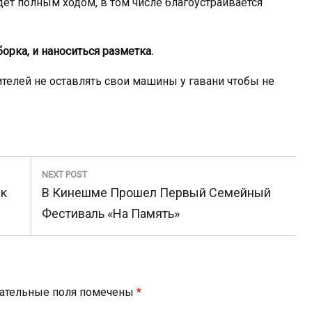
ет полным ходом, в том числе благоустраивается
орка, и наноситься разметка.
елей не оставлять свои машины у гавани чтобы не
NEXT POST
Next
рк
В Кинешме Прошел Первый Семейный
Post:
Фестиваль «На Память»
ательные поля помечены
*