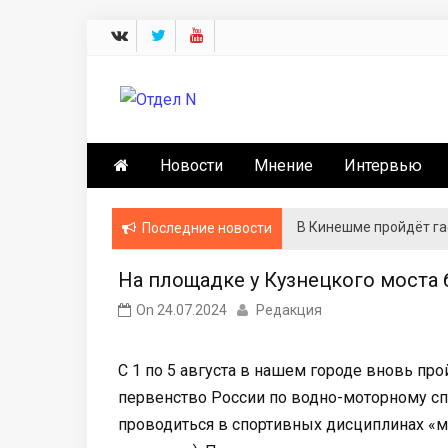
Skip
to
content
Отдел N
Новости Кинешмы и Ивановской обла
Новости
Мнение
Интервью
В Кинешме пройдёт г
Последние новости
На площадке у Кузнецкого моста 
On
24.07.2024
Редакция
С 1 по 5 августа в нашем городе вновь пр
первенство России по водно-моторному сп
проводиться в спортивных дисциплинах «мол