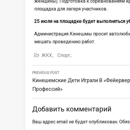
женщины). Подготовка к соревнованиям ид
площадка для лагеря участников.
25 июля на площадке будет выполняться уб
Администрация Кинешмы просит автолюбит
мешать проведению работ.
ЖКХ
Спорт
Навигация
по
PREVIOUS POST
Previous
Кинешемские Дети Играли В «Фейерве
записям
Post:
Профессий»
Добавить комментарий
Ваш адрес email не будет опубликован.
Обяз