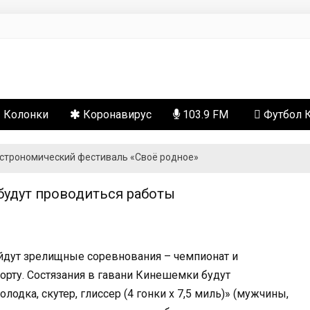
сти
Колонки
Коронавирус
103.9 FM
Футбол 
астрономический фестиваль «Своё родное»
будут проводиться работы
ойдут зрелищные соревнования – чемпионат и
орту. Состязания в гавани Кинешемки будут
одка, скутер, глиссер (4 гонки х 7,5 миль)» (мужчины,