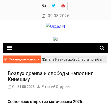
Skip
to
09.08.2026
content
Новости Кинешмы и Ивановской области
Отдел N
Последние новости
Житель Ивановской области погиб в
ходе специальной военной
операции
Воздух драйва и свободы наполнил
Кинешму
On
31.05.2026
Евгений Стрункин
Состоялось открытие мото-сезона 2026.