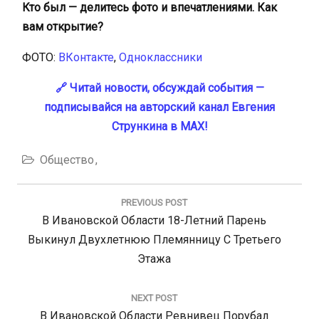
Кто был — делитесь фото и впечатлениями. Как
вам открытие?
ФОТО:
ВКонтакте
,
Одноклассники
🔗 Читай новости, обсуждай события —
подписывайся на авторский канал Евгения
Стрункина в MAX!
Общество
Навигация
по
PREVIOUS POST
записям
Previous
В Ивановской Области 18-Летний Парень
Post:
Выкинул Двухлетнюю Племянницу С Третьего
Этажа
NEXT POST
Next
В Ивановской Области Ревнивец Порубал