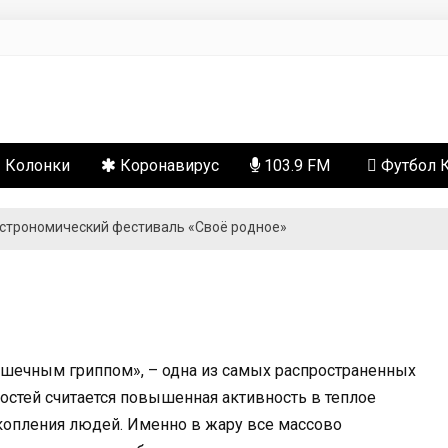
сти
Колонки
Коронавирус
103.9 FM
Футбол 
астрономический фестиваль «Своё родное»
ишечным гриппом», – одна из самых распространенных
остей считается повышенная активность в теплое
скопления людей. Именно в жару все массово