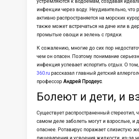
устремляются к водоемам, создавая идеал
инфекции через воду. Неудивительно, что 
активно распространяется на морских курор
также может встречаться на даче или в де
промытые овощи и зелень с грядки.
К сожалению, многие до сих пор недостато
чем он опасен. Поэтому понимание серьезн
инфекция успевает испортить отдых. О том
360.ru
рассказал главный детский аллергол
профессор
Андрей Продеус
.
Болеют и дети, и 
Существует распространенный стереотип, ч
самом деле заболеть могут и взрослые, и 
опаснее. Ротавирус поражает слизистую ж
пищеварения и усвоения жидкости, из-за ч