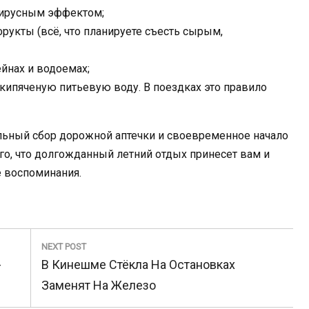
вирусным эффектом;
рукты (всё, что планируете съесть сырым,
ейнах и водоемах;
кипяченую питьевую воду. В поездках это правило
льный сбор дорожной аптечки и своевременное начало
ого, что долгожданный летний отдых принесет вам и
 воспоминания.
NEXT POST
Next
-
В Кинешме Стёкла На Остановках
Post:
Заменят На Железо