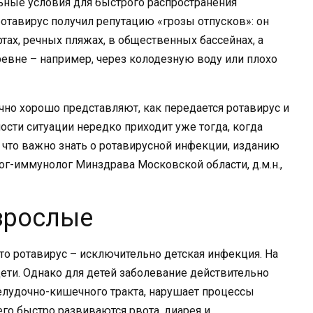
ьные условия для быстрого распространения
ротавирус получил репутацию «грозы отпусков»: он
тах, речных пляжах, в общественных бассейнах, а
ревне – например, через колодезную воду или плохо
чно хорошо представляют, как передается ротавирус и
ости ситуации нередко приходит уже тогда, когда
, что важно знать о ротавирусной инфекции, изданию
ог-иммунолог Минздрава Московской области, д.м.н.,
взрослые
то ротавирус – исключительно детская инфекция. На
дети. Однако для детей заболевание действительно
елудочно-кишечного тракта, нарушает процессы
его быстро развиваются рвота, диарея и