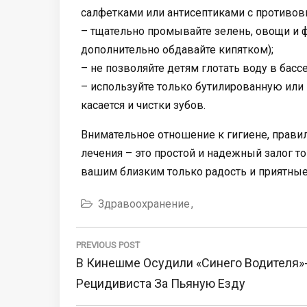
салфетками или антисептиками с противо
– тщательно промывайте зелень, овощи и ф
дополнительно обдавайте кипятком);
– не позволяйте детям глотать воду в басс
– используйте только бутилированную или 
касается и чистки зубов.
Внимательное отношение к гигиене, прави
лечения – это простой и надежный залог т
вашим близким только радость и приятные
Здравоохранение
Навигация
по
PREVIOUS POST
Previous
В Кинешме Осудили «синего Водителя»
записям
Post:
Рецидивиста За Пьяную Езду