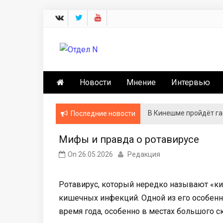
Skip
to
content
Отдел N
Новости Кинешмы и Ивановской обла
Новости
Мнение
Интервью
В Кинешме пройдёт г
Последние новости
Мифы и правда о ротавирусе
On
26.05.2026
Редакция
Ротавирус, который нередко называют «к
кишечных инфекций. Одной из его особенн
время года, особенно в местах большого 