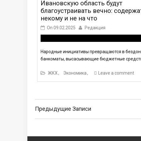
Ивановскую область будут
благоустраивать вечно: содержа
некому и не на что
On
09.02.2025
Редакция
Народные инициативы превращаются в бездо
банкоматы, высасывающие бюджетные средст
ЖКХ
Экономика
Leave a comment
Навигация
по
Предыдущие Записи
записям