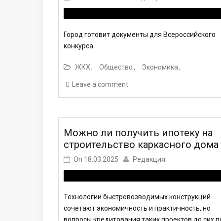
Город готовит документы для Всероссийского
конкурса.
ЖКХ
Общество
Экономика
Leave a comment
Можно ли получить ипотеку на
строительство каркасного дома
On
18.03.2025
Редакция
Технологии быстровозводимых конструкций
сочетают экономичность и практичность, но
вопросы кредитования таких проектов до сих п