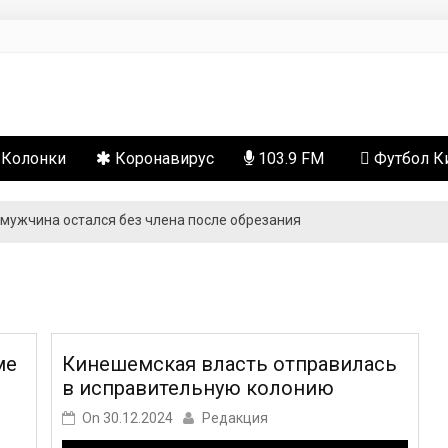
сти
Колонки
Коронавирус
103.9 FM
Футбол 
 мужчина остался без члена после обрезания
ме
Кинешемская власть отправилась
в исправительную колонию
On
30.12.2024
Редакция