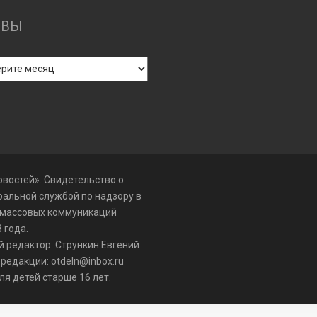
ИВЫ
востей». Свидетельство о
альной службой по надзору в
 массовых коммуникаций
 года.
й редактор: Стрункин Евгений
 редакции: otdeln@inbox.ru
я детей старше 16 лет.