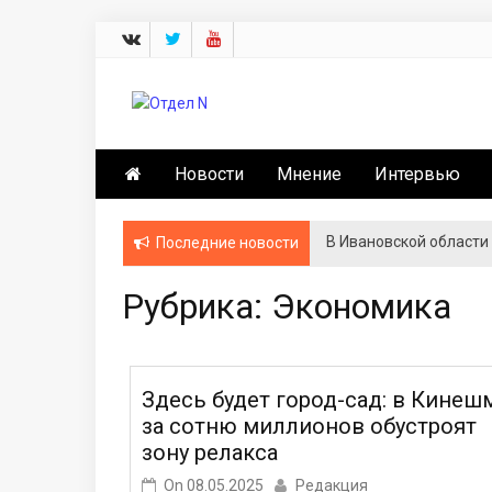
Skip
to
content
Отдел N
Новости Кинешмы и Ивановской обла
Новости
Мнение
Интервью
В Ивановской области
Последние новости
Рубрика:
Экономика
Здесь будет город-сад: в Кинеш
за сотню миллионов обустроят
зону релакса
On
08.05.2025
Редакция