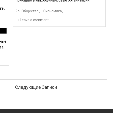
помощью в микрофинансовые организации.
ть
Общество
Экономика
Leave a comment
нные
ва.
Следующие Записи